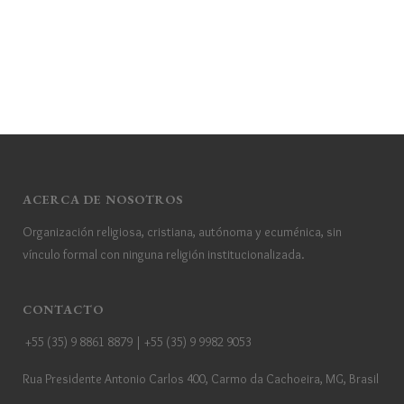
ACERCA DE NOSOTROS
Organización religiosa, cristiana, autónoma y ecuménica, sin
vínculo formal con ninguna religión institucionalizada.
CONTACTO
+55 (35) 9 8861 8879 | +55 (35) 9 9982 9053
Rua Presidente Antonio Carlos 400, Carmo da Cachoeira, MG, Brasil