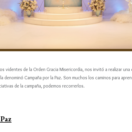
n
c
i
p
a
l
los videntes de la Orden Gracia Misericordia, nos invitó a realizar un
la la denominó Campaña por la Paz. Son muchos los caminos para aprend
iciativas de la campaña, podemos recorrerlos.
 Paz